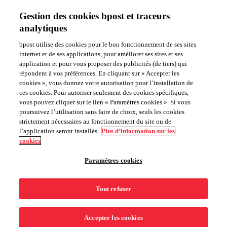
My bpaid
Gestion des cookies bpost et traceurs
Aide
NL
FR
analytiques
®
bpaid, la mastercard
prépayée
Recevoir bpaid
bpost utilise des cookies pour le bon fonctionnement de ses sites
internet et de ses applications, pour améliorer ses sites et ses
Mot de passe oublié
application et pour vous proposer des publicités (de tiers) qui
répondent à vos préférences. En cliquant sur « Accepter les
cookies », vous donnez votre autorisation pour l’installation de
ces cookies. Pour autoriser seulement des cookies spécifiques,
vous pouvez cliquer sur le lien « Paramètres cookies ». Si vous
Veuillez cliquer
ici
afin de définir votre nouveau mot de passe.
poursuivez l’utilisation sans faire de choix, seuls les cookies
Votre nouveau mot de passe ne fonctionnera que sur la
strictement nécessaires au fonctionnement du site ou de
nouvelle version de My bpaid app que vous pouvez
l’application seront installés.
Plus d’information sur les
télécharger gratuitement dès le mois de novembre 2020.
cookies
Avant cette date, consultez vos transactions sur notre
portail
.
Paramètres cookies
Téléchargez gratuitement l'application My bpaid
Tout refuser
Copyright © 2026 bpost |
Vie privée
|
Conditions générales
|
Sitemap
|
Cookies
Accepter les cookies