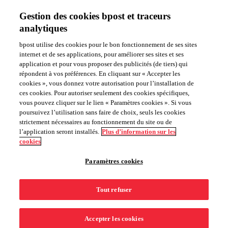
My bpaid
Gestion des cookies bpost et traceurs
Aide
NL
FR
analytiques
®
bpaid, la mastercard
prépayée
Recevoir bpaid
bpost utilise des cookies pour le bon fonctionnement de ses sites
internet et de ses applications, pour améliorer ses sites et ses
Mot de passe oublié
application et pour vous proposer des publicités (de tiers) qui
répondent à vos préférences. En cliquant sur « Accepter les
cookies », vous donnez votre autorisation pour l’installation de
ces cookies. Pour autoriser seulement des cookies spécifiques,
vous pouvez cliquer sur le lien « Paramètres cookies ». Si vous
Veuillez cliquer
ici
afin de définir votre nouveau mot de passe.
poursuivez l’utilisation sans faire de choix, seuls les cookies
Votre nouveau mot de passe ne fonctionnera que sur la
strictement nécessaires au fonctionnement du site ou de
nouvelle version de My bpaid app que vous pouvez
l’application seront installés.
Plus d’information sur les
télécharger gratuitement dès le mois de novembre 2020.
cookies
Avant cette date, consultez vos transactions sur notre
portail
.
Paramètres cookies
Téléchargez gratuitement l'application My bpaid
Tout refuser
Copyright © 2026 bpost |
Vie privée
|
Conditions générales
|
Sitemap
|
Cookies
Accepter les cookies