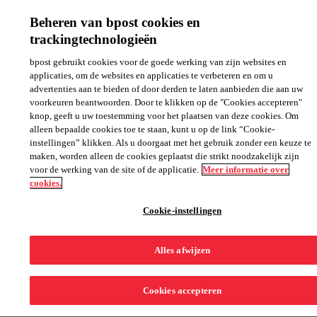
My bpaid
Beheren van bpost cookies en
Help
NL
FR
trackingtechnologieën
®
bpaid, de prepaid mastercard
bpaid krijgen
bpost gebruikt cookies voor de goede werking van zijn websites en
applicaties, om de websites en applicaties te verbeteren en om u
Na de stopzetting van de bpaid-service is de bpaid-app niet
advertenties aan te bieden of door derden te laten aanbieden die aan uw
langer beschikbaar sinds 04/03. U kunt het webportaal blijven
voorkeuren beantwoorden. Door te klikken op de "Cookies accepteren"
gebruiken om uw transacties en persoonsgegevens te
knop, geeft u uw toestemming voor het plaatsen van deze cookies. Om
raadplegen. Enkele nuttige links: • Betwisting van een
transactie: https://www.bpost.be/nl/fomulier/betwisten-van-
alleen bepaalde cookies toe te staan, kunt u op de link “Cookie-
een-bpaid-transactie#no-back • Successie:
instellingen” klikken. Als u doorgaat met het gebruik zonder een keuze te
https://www.bpost.be/nl/fomulier/bpaid-indiening-van-een-
maken, worden alleen de cookies geplaatst die strikt noodzakelijk zijn
nalatenschapdossier#no-back • Vrijgave van een
voor de werking van de site of de applicatie.
Meer informatie over
voorbehouden bedrag
cookies.
https://www.bpost.be/nl/formulieren/bpaid/gereserveerd_bedra
back • Bedrag niet ontvangen na afsluiting:
Cookie-instellingen
https://www.bpost.be/nl/fomulier/heeft-u-de-terugbetaling-
van-het-saldo-van-uw-bpaid-kaart-niet-ontvangen
Alles afwijzen
My bpaid
Cookies accepteren
Inloggen